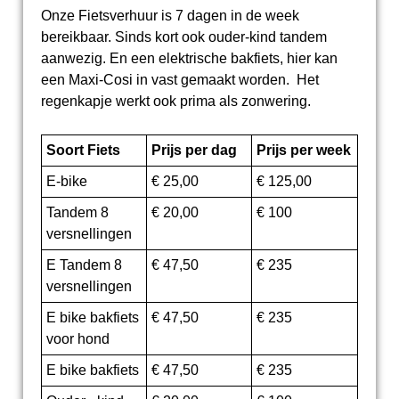
Onze Fietsverhuur is 7 dagen in de week
bereikbaar. Sinds kort ook ouder-kind tandem
aanwezig. En een elektrische bakfiets, hier kan
een Maxi-Cosi in vast gemaakt worden. Het
regenkapje werkt ook prima als zonwering.
Soort Fiets
P
rijs per dag
Prijs per week
E-bike
€ 25,00
€ 125,00
Tandem 8
€ 20,00
€ 100
versnellingen
E Tandem 8
€ 47,50
€ 235
versnellingen
E bike bakfiets
€ 47,50
€ 235
voor hond
E bike bakfiets
€ 47,50
€ 235